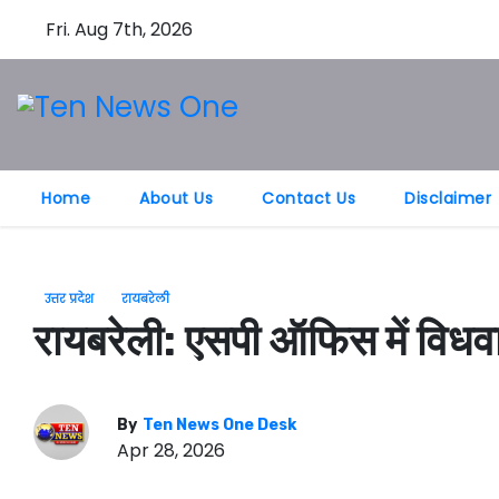
S
Fri. Aug 7th, 2026
k
i
p
t
o
Home
About Us
Contact Us
Disclaimer
c
o
n
t
उत्तर प्रदेश
रायबरेली
e
रायबरेली: एसपी ऑफिस में विधवा
n
t
By
Ten News One Desk
Apr 28, 2026