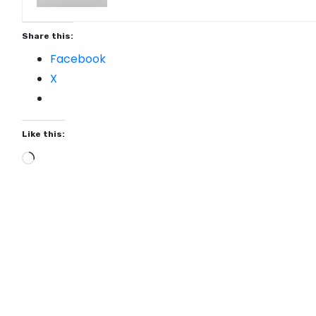
Share this:
Facebook
X
Like this:
L
o
a
d
i
n
g
…