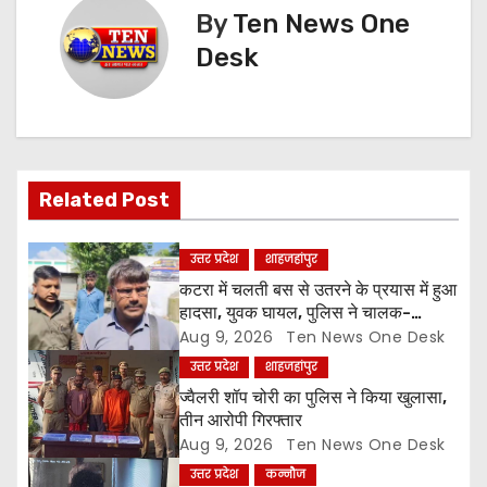
a
By
Ten News One
Desk
v
i
g
Related Post
a
t
उत्तर प्रदेश
शाहजहांपुर
कटरा में चलती बस से उतरने के प्रयास में हुआ
i
हादसा, युवक घायल, पुलिस ने चालक-
परिचालक को पूंछताछ के लिए हिरासत में लिया
Aug 9, 2026
Ten News One Desk
o
उत्तर प्रदेश
शाहजहांपुर
n
ज्वैलरी शॉप चोरी का पुलिस ने किया खुलासा,
तीन आरोपी गिरफ्तार
Aug 9, 2026
Ten News One Desk
उत्तर प्रदेश
कन्नौज