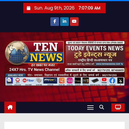
S
Sun. Aug 9th, 2026
7:07:11 AM
k
i
p
t
o
c
o
n
t
e
n
t