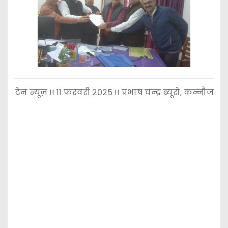
टेन न्यूज़ !! ११ फरवरी २०२५ !! प्रभाष चन्द्र ब्यूरो, कन्नौज