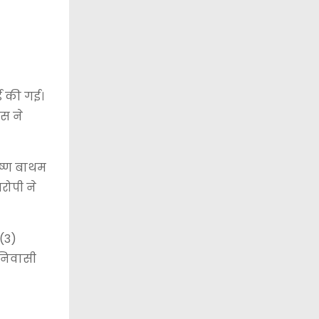
ई की गई।
िस ने
ृष्ण बाथम
रोपी ने
(3)
 निवासी