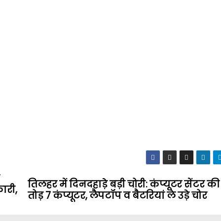
तिलहर में दिनदहाड़े बड़ी चोरी: कंप्यूटर सेंटर क
ारी,
तोड़ 7 कंप्यूटर, लैपटॉप व बैटरियां ले उड़े चोर