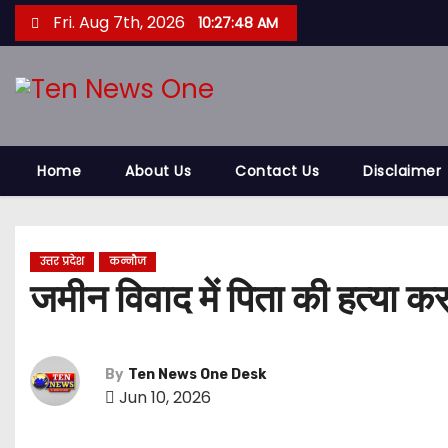
S
Fri. Aug 7th, 2026
10:27:49 AM
k
i
p
t
o
Home
About Us
Contact Us
Disclaimer
c
o
n
t
उत्तर प्रदेश
कन्नौज
जमीन विवाद में पिता की हत्या कर
e
n
t
By
Ten News One Desk
Jun 10, 2026