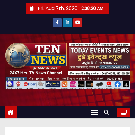
S
Fri. Aug 7th, 2026
2:38:21 AM
k
i
p
t
o
c
o
n
t
e
n
t