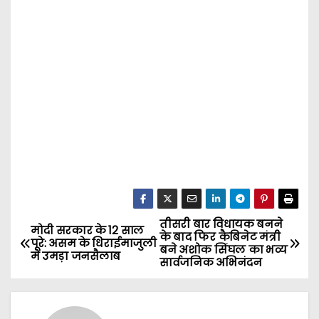
तीसरी बार विधायक बनने
P
मोदी सरकार के 12 साल
के बाद फिर कैबिनेट मंत्री
पूरे: असम के धिराईमाजुली
बने अशोक सिंघल का भव्य
o
में उमड़ा जनसैलाब
सार्वजनिक अभिनंदन
s