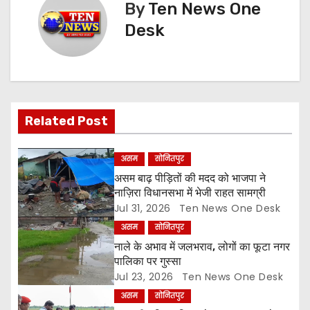
t
By
Ten News One
n
Desk
a
v
i
Related Post
g
असम
सोनितपुर
a
असम बाढ़ पीड़ितों की मदद को भाजपा ने
नाज़िरा विधानसभा में भेजी राहत सामग्री
t
Jul 31, 2026
Ten News One Desk
असम
सोनितपुर
i
नाले के अभाव में जलभराव, लोगों का फूटा नगर
o
पालिका पर गुस्सा
Jul 23, 2026
Ten News One Desk
n
असम
सोनितपुर