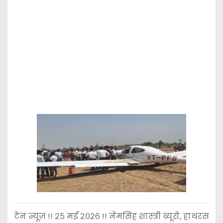
टेन न्यूज़ !! २५ मई २०२६ !! नेमसिंह शास्त्री ब्यूरो, हाथरस