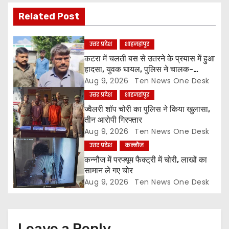
i
Related Post
g
a
उत्तर प्रदेश
शाहजहांपुर
कटरा में चलती बस से उतरने के प्रयास में हुआ
t
हादसा, युवक घायल, पुलिस ने चालक-
परिचालक को पूंछताछ के लिए हिरासत में लिया
Aug 9, 2026
Ten News One Desk
i
उत्तर प्रदेश
शाहजहांपुर
o
ज्वैलरी शॉप चोरी का पुलिस ने किया खुलासा,
तीन आरोपी गिरफ्तार
n
Aug 9, 2026
Ten News One Desk
उत्तर प्रदेश
कन्नौज
कन्नौज में परफ्यूम फैक्ट्री में चोरी, लाखों का
सामान ले गए चोर
Aug 9, 2026
Ten News One Desk
Leave a Reply