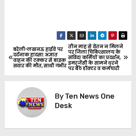
तीन माह से वेतन न मिलने
P
बरेली-लखनऊ हाईवे पर
पर जिला चिकित्सालय के
दर्दनाक हादसा: अज्ञात
संविदा कर्मियों का प्रदर्शन,
o
वाहन की टक्कर से बाइक
इमरजेंसी के सामने धरने
सवार की मौत, साथी गंभीर
पर बैठे डॉक्टर व कर्मचारी
s
t
By
Ten News One
n
Desk
a
v