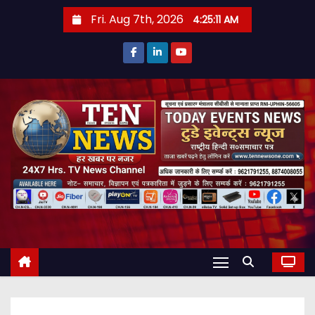
S
Fri. Aug 7th, 2026
4:25:13 AM
k
i
p
t
o
c
o
n
t
e
n
t