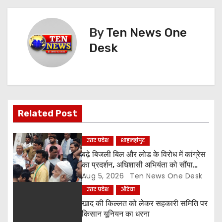
t
By
Ten News One
n
Desk
a
v
i
Related Post
g
a
उत्तर प्रदेश
शाहजहांपुर
बढ़े बिजली बिल और लोड के विरोध में कांग्रेस
t
का प्रदर्शन, अधिशासी अभियंता को सौंपा
ज्ञापन
Aug 5, 2026
Ten News One Desk
i
उत्तर प्रदेश
औरेया
o
खाद की किल्लत को लेकर सहकारी समिति पर
किसान यूनियन का धरना