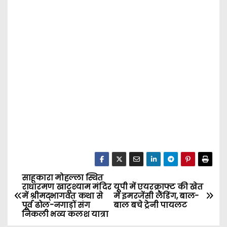
साहूकारा मोहल्ला स्थित
P
राधारमण खाटूश्याम मंदिर
यूपी में एयरक्राफ्ट की खेत
में श्रीमद्भागवत कथा से
में इमरजेंसी लैंडिंग, बाल-
o
पूर्व ढोल-नगाड़ों संग
बाल बचे ट्रेनी पायलट
निकली भव्य कलश यात्रा
s