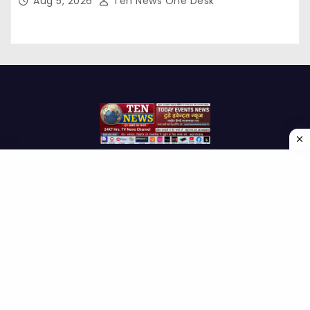
Aug 5, 2026
Ten News One Desk
Proudly powered by WordPress
|
Theme: Newses by
Themeansar
.
Home
About Us
Contact us
Disclaimer
Privacy Policy