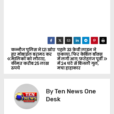
कन्नौज पुलिस ने 121 खोए
पहले 33 केवी लाइन ने
P
हुए मोबाइल बरामद कर
छकाया, फिर केबिल बॉक्स
मालिकों को लौटाए,
में लगी आग; फतेहगंज पूर्वी
o
कीमत करीब 25 लाख
में 24 घंटे से बिजली गुल,
रुपये
मचा हाहाकार
s
t
By
Ten News One
n
Desk
a