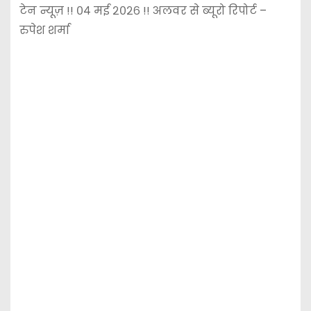
टेन न्यूज़ !! ०४ मई २०२६ !! अलवर
से ब्यूरो रिपोर्ट –
रुपेश शर्मा