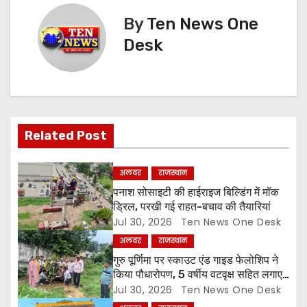
t
By
Ten News One
n
Desk
a
v
i
Related Post
g
अलवर
राजस्थान
a
पनाश सोसाइटी की हाईराइज बिल्डिंग में मॉक
ड्रिल, परखी गई राहत-बचाव की तैयारियां
t
Jul 30, 2026
Ten News One Desk
अलवर
राजस्थान
i
गुरु पूर्णिमा पर स्काउट एंड गाइड फेलोशिप ने
o
किया पौधारोपण, 5 वर्षीय वटवृक्ष सहित लगाए
6 पौधे
Jul 30, 2026
Ten News One Desk
n