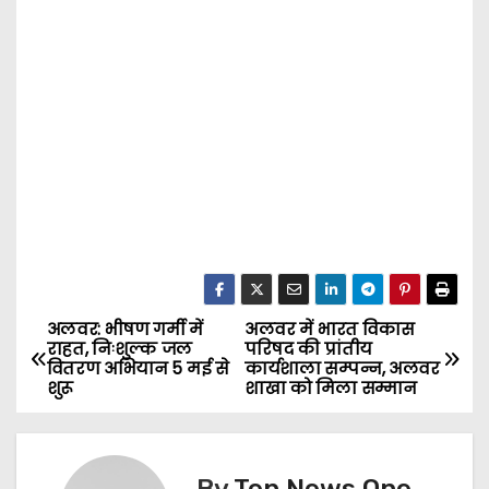
अलवर: भीषण गर्मी में
अलवर में भारत विकास
P
राहत, निःशुल्क जल
परिषद की प्रांतीय
वितरण अभियान 5 मई से
कार्यशाला सम्पन्न, अलवर
o
शुरू
शाखा को मिला सम्मान
s
t
By
Ten News One