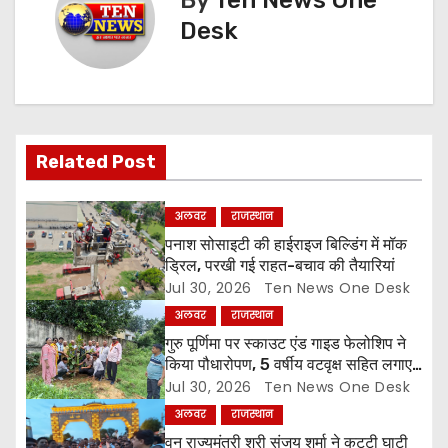
n
Desk
a
v
i
Related Post
g
अलवर
राजस्थान
a
पनाश सोसाइटी की हाईराइज बिल्डिंग में मॉक
ड्रिल, परखी गई राहत-बचाव की तैयारियां
t
Jul 30, 2026
Ten News One Desk
अलवर
राजस्थान
i
गुरु पूर्णिमा पर स्काउट एंड गाइड फेलोशिप ने
o
किया पौधारोपण, 5 वर्षीय वटवृक्ष सहित लगाए
6 पौधे
Jul 30, 2026
Ten News One Desk
n
अलवर
राजस्थान
वन राज्यमंत्री श्री संजय शर्मा ने कट्टी घाटी