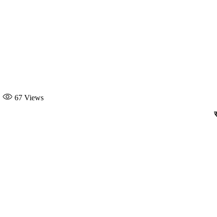
67
Views
स