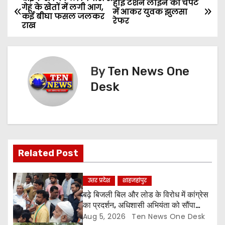
P
हाई टेंशन लाइन की चपेट
गेहूं के खेतों में लगी आग,
में आकर युवक झुलसा
कई बीघा फसल जलकर
o
रेफर
राख
s
t
By
Ten News One
n
Desk
a
v
i
Related Post
g
उत्तर प्रदेश
शाहजहांपुर
a
बढ़े बिजली बिल और लोड के विरोध में कांग्रेस
का प्रदर्शन, अधिशासी अभियंता को सौंपा
t
ज्ञापन
Aug 5, 2026
Ten News One Desk