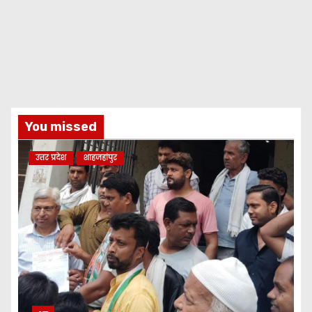
You missed
उत्तर प्रदेश
शाहजहांपुर