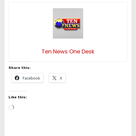
Ten News One Desk
Share this:
Facebook
X
Like this:
L
o
a
d