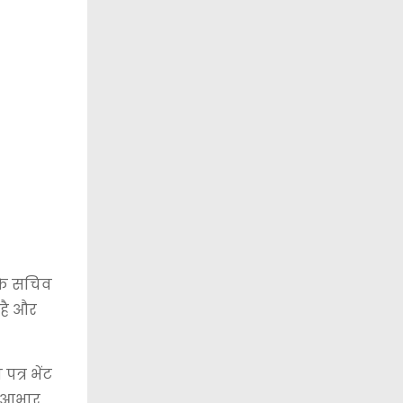
 के सचिव
 है और
त्र भेंट
ि आभार