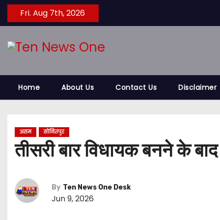
S
Fri. Aug 7th, 2026
k
i
p
t
o
Home
About Us
Contact Us
Disclaimer
c
o
n
t
असम
सोनितपुर
e
तीसरी बार विधायक बनने के बाद
n
t
By
Ten News One Desk
Jun 9, 2026