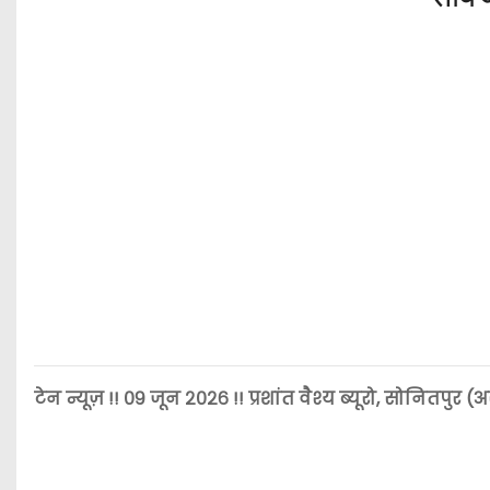
टेन न्यूज़ !! ०९ जून २०२६ !! प्रशांत वैश्य ब्यूरो, सोनितपुर 