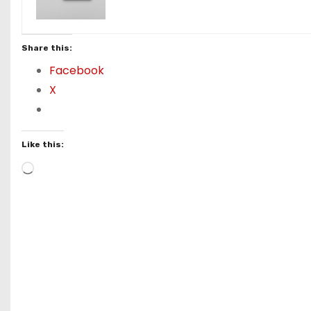
Share this:
Facebook
X
Like this:
L
o
a
d
i
n
g
…