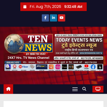
S
Fri. Aug 7th, 2026
9:32:49 AM
k
i
p
t
o
c
o
n
t
e
n
t