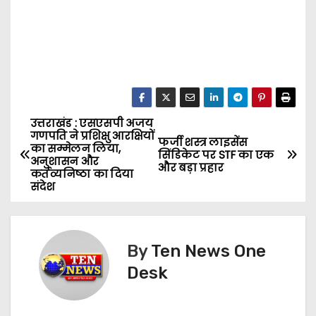
उत्तराखंड : एसएसपी अजय
P
गणपति ने प्रशिक्षु आरक्षियों
फर्जी शस्त्र लाइसेंस
का सम्मेलन लिया,
o
सिंडिकेट पर STF का एक
अनुशासन और
और बड़ा प्रहार
कर्तव्यनिष्ठा का दिया
s
संदेश
t
n
By
Ten News One
Desk
a
v