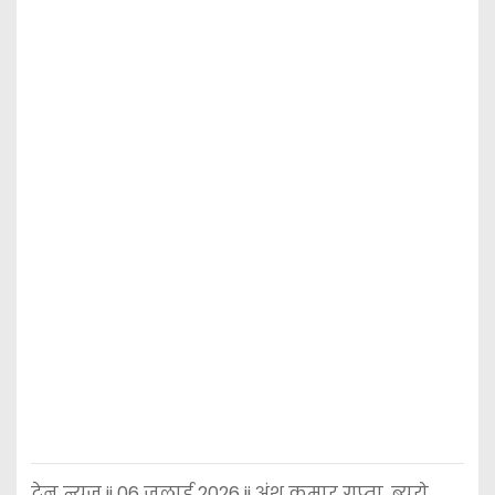
टेन न्यूज़ ii 06 जुलाई 2026 ii अंश कुमार गुप्ता, ब्यूरो