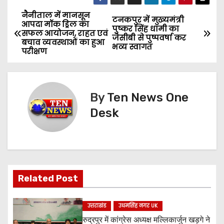
नैनीताल में मानसून
P
टनकपुर में मुख्यमंत्री
आपदा मॉक ड्रिल का
पुष्कर सिंह धामी का
सफल आयोजन, राहत एवं
o
जेसीबी से पुष्पवर्षा कर
बचाव व्यवस्थाओं का हुआ
भव्य स्वागत
परीक्षण
s
t
By
Ten News One
n
Desk
a
v
i
Related Post
g
a
उत्तराखंड
उधमसिंह नगर UK
रुद्रपुर में कांग्रेस अध्यक्ष मल्लिकार्जुन खड़गे ने