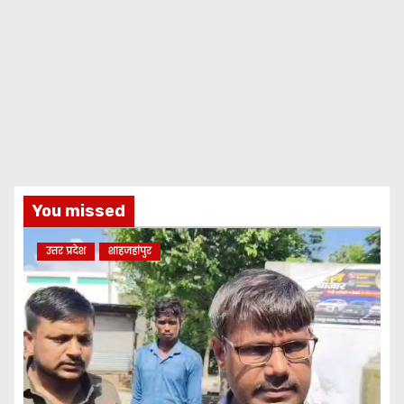
You missed
उत्तर प्रदेश
शाहजहांपुर