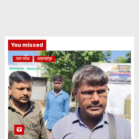
You missed
उत्तर प्रदेश
शाहजहांपुर