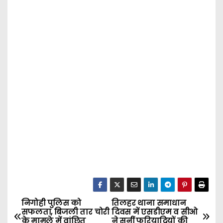
निगोही पुलिस को
तिलहर थाना समाधान
P
सफलता, बिजली तार चोरी
दिवस में एसडीएम व सीओ
के मामले में वांछित
ने सुनीं फरियादियों की