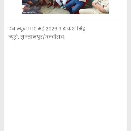
टेन न्यूज़ !! १० मई २०२६ !! राकेश सिंह
ब्यूरो, सुल्तानपुर/बल्दीराय: