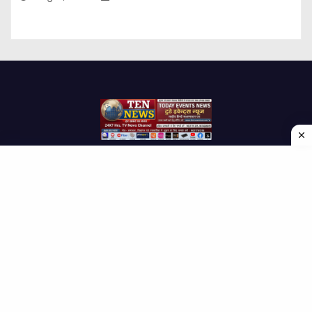
Proudly powered by WordPress
|
Theme: Newses by
Themeansar
.
Home
About Us
Contact us
Disclaimer
Privacy Policy