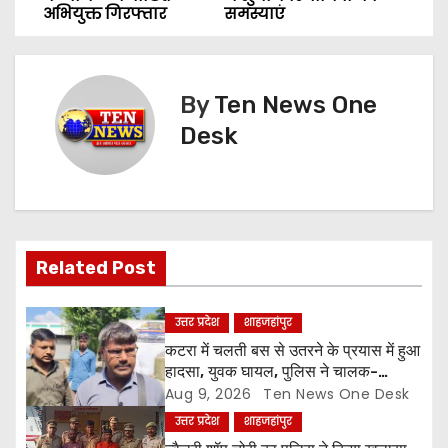
o
अभियुक्त गिरफ्तार
समस्याएं
s
t
By
Ten News One
n
Desk
a
v
i
Related Post
g
उत्तर प्रदेश
शाहजहांपुर
a
कटरा में चलती बस से उतरने के प्रयास में हुआ
हादसा, युवक घायल, पुलिस ने चालक-
t
परिचालक को पूंछताछ के लिए हिरासत में लिया
Aug 9, 2026
Ten News One Desk
उत्तर प्रदेश
शाहजहांपुर
i