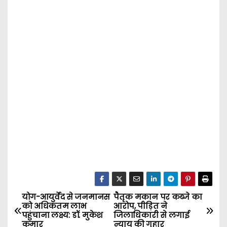
योग-आयुर्वेद से जनमानस
पैतृक मकान पर कब्जे का
P
को अधिकतम लाभ
आरोप, पीड़ित ने
पहुंचाना लक्ष्य: डॉ. मुकेश
जिलाधिकारी से लगाई
o
कुमार
न्याय की गुहार