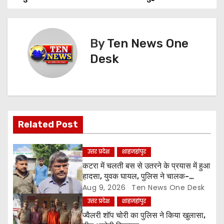
s
t
By
Ten News One
n
Desk
a
v
i
Related Post
g
उत्तर प्रदेश
शाहजहांपुर
a
कटरा में चलती बस से उतरने के प्रयास में हुआ
हादसा, युवक घायल, पुलिस ने चालक-
t
परिचालक को पूंछताछ के लिए हिरासत में लिया
Aug 9, 2026
Ten News One Desk
उत्तर प्रदेश
शाहजहांपुर
i
ज्वैलरी शॉप चोरी का पुलिस ने किया खुलासा,