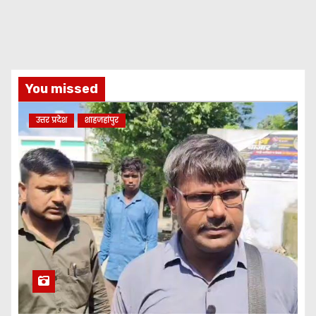
You missed
उत्तर प्रदेश
शाहजहांपुर