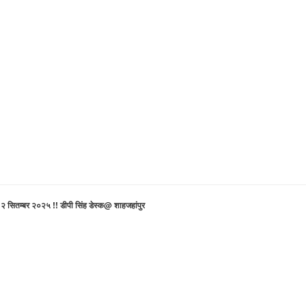
 १२ सितम्बर २०२५ !! डीपी सिंह डेस्क@ शाहजहांपुर