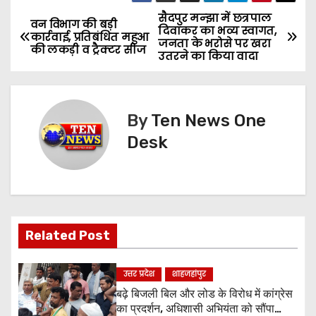
सैदपुर मन्झा में छत्रपाल
P
वन विभाग की बड़ी
दिवाकर का भव्य स्वागत,
कार्रवाई, प्रतिबंधित महुआ
जनता के भरोसे पर खरा
o
की लकड़ी व ट्रैक्टर सीज
उतरने का किया वादा
s
t
By
Ten News One
n
Desk
a
v
i
Related Post
g
उत्तर प्रदेश
शाहजहांपुर
a
बढ़े बिजली बिल और लोड के विरोध में कांग्रेस
का प्रदर्शन, अधिशासी अभियंता को सौंपा