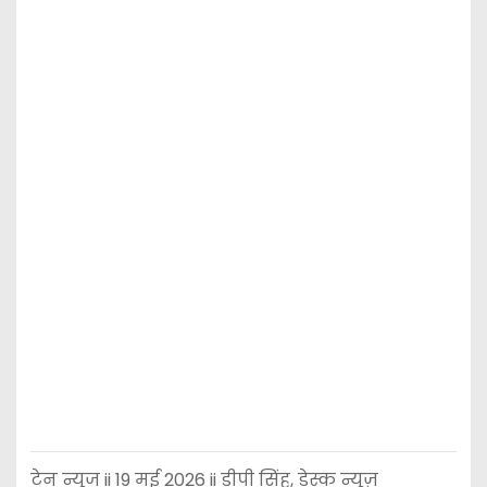
टेन न्यूज ii 19 मई 2026 ii डीपी सिंह, डेस्क न्यूज़