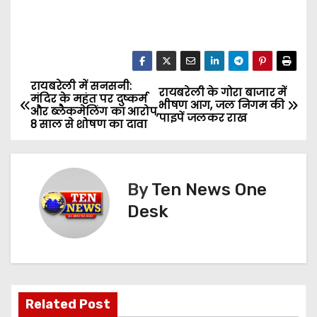
रायबरेली में सनसनी:
P
रायबरेली के गोरा बाजार में
मंदिर के महंत पर दुष्कर्म
भीषण आग, जल निगम की
और ब्लैकमेलिंग का आरोप,
o
पाइपें जलकर राख
8 साल से शोषण का दावा
s
t
By
Ten News One
n
Desk
a
v
i
Related Post