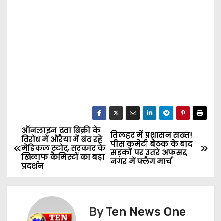
ऑनलाइन दवा बिक्री के
P
तिलहर में प्रशासन सख्त!
विरोध में औरैया में बंद रहे
पीस कमेटी बैठक के बाद
मेडिकल स्टोर, सरकार के
o
सड़कों पर उतरे अफसर,
खिलाफ कैमिस्टों का बड़ा
नगर में फ्लैग मार्च
प्रदर्शन
s
t
By
Ten News One
n