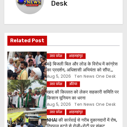
Desk
a
v
i
Related Post
g
a
उत्तर प्रदेश
शाहजहांपुर
बढ़े बिजली बिल और लोड के विरोध में कांग्रेस
t
का प्रदर्शन, अधिशासी अभियंता को सौंपा
ज्ञापन
Aug 5, 2026
Ten News One Desk
i
उत्तर प्रदेश
औरेया
o
खाद की किल्लत को लेकर सहकारी समिति पर
किसान यूनियन का धरना
n
Aug 5, 2026
Ten News One Desk
उत्तर प्रदेश
शाहजहांपुर
NHAI की कार्रवाई से गरीब दुकानदारों में रोष,
तिरपाल हटने से रोजी-रोटी पर संकट