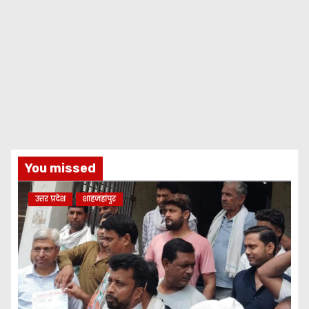
You missed
उत्तर प्रदेश
शाहजहांपुर