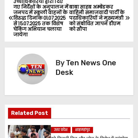
उच्चाधिकारियों द्वारा दिए
P
गए निर्देशों के अनुपालन में
बाबा साहब अम्बेडकर
जनपद में स्कूली वाहनों के
वाहिनी समाजवादी पार्टी के
o
विरुद्ध दिनांक 01.07.2025
पदाधिकारियों ने मुख्यमंत्री
से 15.07.2025 तक विशेष
को संबोधित ज्ञापन डीएम
s
चेकिंग अभियान चलाया
को सौंपा
जायेगा
t
n
By
Ten News One
a
Desk
v
i
g
Related Post
a
उत्तर प्रदेश
शाहजहांपुर
t