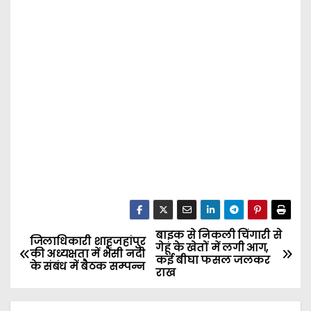
बाइक से निकली चिंगारी से
P
जिलाधिकारी शाहजहांपुर
गेहूं के खेतों में लगी आग,
की अध्यक्षता में भैंसी नदी
कई बीघा फसल जलकर
o
के संबंध में बैठक सम्पन्न
राख
s