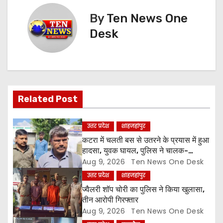
t
By
Ten News One
n
Desk
a
v
i
Related Post
g
उत्तर प्रदेश
शाहजहांपुर
a
कटरा में चलती बस से उतरने के प्रयास में हुआ
हादसा, युवक घायल, पुलिस ने चालक-
t
परिचालक को पूंछताछ के लिए हिरासत में लिया
Aug 9, 2026
Ten News One Desk
उत्तर प्रदेश
शाहजहांपुर
i
ज्वैलरी शॉप चोरी का पुलिस ने किया खुलासा,
o
तीन आरोपी गिरफ्तार
Aug 9, 2026
Ten News One Desk