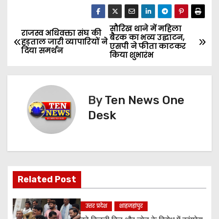
सौरिख थाने में महिला
P
राजस्व अधिवक्ता संघ की
बैरक का भव्य उद्घाटन,
हड़ताल जारी व्यापारियों ने
एसपी ने फीता काटकर
o
दिया समर्थन
किया शुभारंभ
s
t
By
Ten News One
n
Desk
a
v
i
Related Post
g
उत्तर प्रदेश
शाहजहांपुर