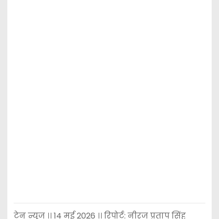
टेन न्यूज ।। 14 मई 2026 ।। रिपोर्ट: नीरज प्रताप सिंह