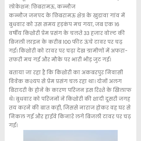
लोकेशन: छिबरामऊ, कन्नौज
कन्नौज जनपद के छिबरामऊ क्षेत्र के खुडावा गांव में
बुधवार को उस समय हड़कंप मच गया, जब एक 16
वर्षीय किशोरी प्रेम प्रसंग के चलते 33 हजार वोल्ट की
बिजली लाइन के करीब 100 फीट ऊंचे टावर पर चढ़
गई। किशोरी को टावर पर चढ़ा देख ग्रामीणों में अफरा-
तफरी मच गई और मौके पर भारी भीड़ जुट गई।
बताया जा रहा है कि किशोरी का अकबरपुर निवासी
विवेक कश्यप से प्रेम प्रसंग चल रहा था। दोनों अलग
बिरादरी के होने के कारण परिजन इस रिश्ते के खिलाफ
थे। बुधवार को परिजनों ने किशोरी की शादी दूसरी जगह
तय करने की बात कही, जिससे नाराज होकर वह घर से
निकल गई और हाईवे किनारे लगे बिजली टावर पर चढ़
गई।