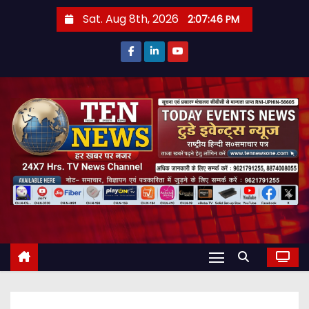
S
Sat. Aug 8th, 2026
2:07:47 PM
k
i
p
t
o
c
o
n
t
e
n
t