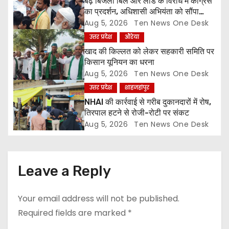
a
बढ़े बिजली बिल और लोड के विरोध में कांग्रेस
का प्रदर्शन, अधिशासी अभियंता को सौंपा
t
ज्ञापन
Aug 5, 2026
Ten News One Desk
उत्तर प्रदेश
औरेया
i
खाद की किल्लत को लेकर सहकारी समिति पर
o
किसान यूनियन का धरना
Aug 5, 2026
Ten News One Desk
n
उत्तर प्रदेश
शाहजहांपुर
NHAI की कार्रवाई से गरीब दुकानदारों में रोष,
तिरपाल हटने से रोजी-रोटी पर संकट
Aug 5, 2026
Ten News One Desk
Leave a Reply
Your email address will not be published.
Required fields are marked
*