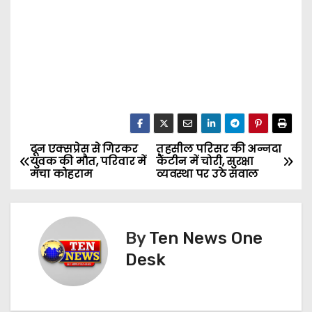
दून एक्सप्रेस से गिरकर
तहसील परिसर की अन्नदा
P
युवक की मौत, परिवार में
कैंटीन में चोरी, सुरक्षा
मचा कोहराम
व्यवस्था पर उठे सवाल
o
s
By
Ten News One
t
Desk
n
a