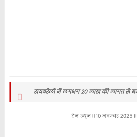
रायबरेली में लगभग 20 लाख की लागत से बना
टेन न्यूज़ !! १० नवम्बर २०२५ !