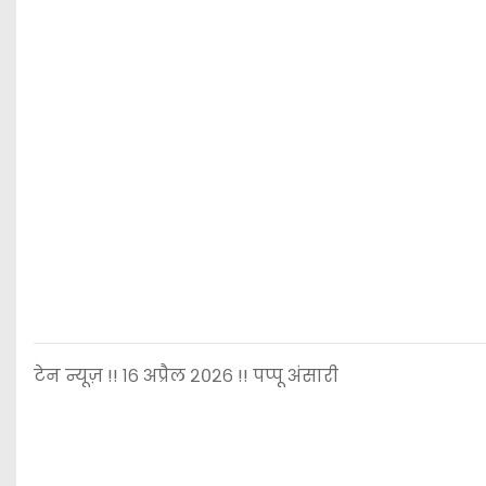
टेन न्यूज़ !! १६ अप्रैल २०२६ !! पप्पू अंसारी