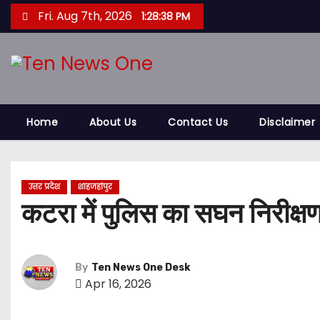
S
Fri. Aug 7th, 2026
1:28:39 PM
k
i
p
t
o
Home
About Us
Contact Us
Disclaimer
c
o
n
t
उत्तर प्रदेश
शाहजहांपुर
कटरा में पुलिस का सघन निरीक्ष
e
n
t
By
Ten News One Desk
Apr 16, 2026