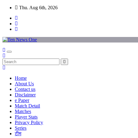
Skip
Thu. Aug 6th, 2026
to
content
Home
About Us
Contact us
Disclaimer
e Paper
Match Detail
Matches
Player Stats
Privacy Policy
Series
टीम