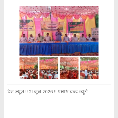
टेन न्यूज़ !! २1 जून २०२६ !! प्रभाष चन्द्र ब्यूरो