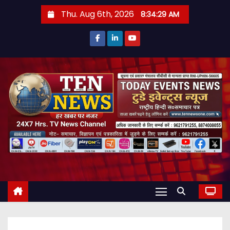
S
Thu. Aug 6th, 2026
8:34:31 AM
k
i
p
t
o
c
o
n
t
e
n
t