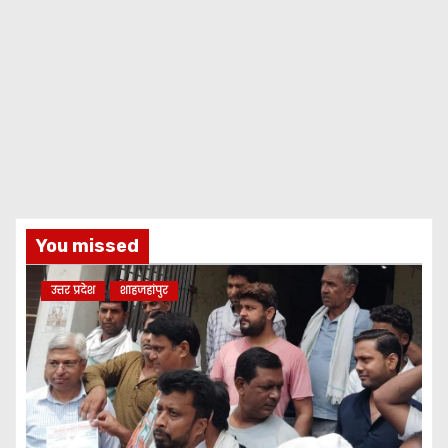
You missed
उत्तर प्रदेश
शाहजहांपुर