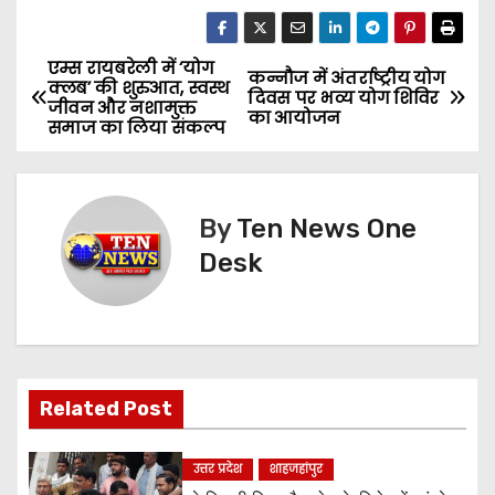
एम्स रायबरेली में ‘योग
P
कन्नौज में अंतर्राष्ट्रीय योग
क्लब’ की शुरुआत, स्वस्थ
दिवस पर भव्य योग शिविर
जीवन और नशामुक्त
o
का आयोजन
समाज का लिया संकल्प
s
t
By
Ten News One
n
Desk
a
v
i
Related Post
g
उत्तर प्रदेश
शाहजहांपुर