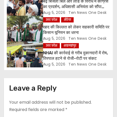
a
बढ़े बिजली बिल और लोड के विरोध में कांग्रेस
का प्रदर्शन, अधिशासी अभियंता को सौंपा
t
ज्ञापन
Aug 5, 2026
Ten News One Desk
उत्तर प्रदेश
औरेया
i
खाद की किल्लत को लेकर सहकारी समिति पर
o
किसान यूनियन का धरना
Aug 5, 2026
Ten News One Desk
n
उत्तर प्रदेश
शाहजहांपुर
NHAI की कार्रवाई से गरीब दुकानदारों में रोष,
तिरपाल हटने से रोजी-रोटी पर संकट
Aug 5, 2026
Ten News One Desk
Leave a Reply
Your email address will not be published.
Required fields are marked
*