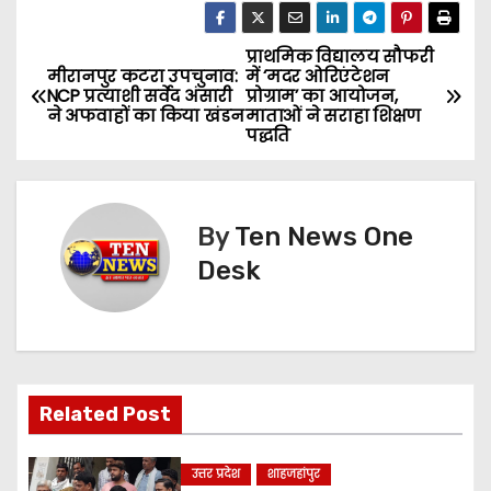
प्राथमिक विद्यालय सौफरी
P
मीरानपुर कटरा उपचुनाव:
में ‘मदर ओरिएंटेशन
NCP प्रत्याशी सर्वेद अंसारी
प्रोग्राम’ का आयोजन,
o
ने अफवाहों का किया खंडन
माताओं ने सराहा शिक्षण
पद्धति
s
t
By
Ten News One
n
Desk
a
v
i
Related Post
g
a
उत्तर प्रदेश
शाहजहांपुर