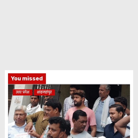
You missed
उत्तर प्रदेश
शाहजहांपुर