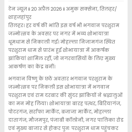
टेन न्यूज़ ii 20 अप्रैल 2026 ii अमुक सक्सेना, तिलहर/
शाहजहांपुर
तिलहर। हर वर्ष की भांति इस वर्ष भी भगवान परशुराम
जन्मोत्सव के अवसर पर नगर में भव्य शोभायात्रा
धूमधाम से निकाली गई। मोहल्ला निजामगंज स्थित
परशुराम धाम से प्रारंभ हुई शोभायात्रा में आकर्षक
झांकियां शामिल रहीं, जो नगरवासियों के लिए मुख्य
आकर्षण का केंद्र बनीं।
भगवान विष्णु के छठे अवतार भगवान परशुराम के
जन्मोत्सव पर निकली इस शोभायात्रा में भगवान
परशुराम एवं राम दरबार की सुंदर झांकियों ने श्रद्धालुओं
का मन मोह लिया। शोभायात्रा बारह पत्थर, बिरियागंज,
पोटरगंज, सर्राफा मार्केट, बजाजा मार्केट, मोहल्ला
दातागंज, मौजमपुर, पंजाबी कॉलोनी, नगर पालिका रोड
एवं मुख्य बाजार से होकर पुनः परशुराम धाम पहुंचकर