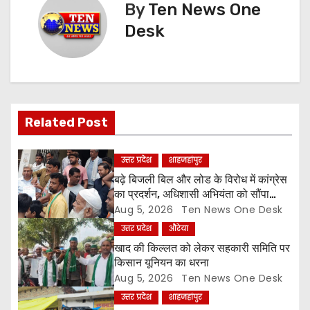
t
By
Ten News One
n
Desk
a
v
i
Related Post
g
उत्तर प्रदेश
शाहजहांपुर
a
बढ़े बिजली बिल और लोड के विरोध में कांग्रेस
का प्रदर्शन, अधिशासी अभियंता को सौंपा
t
ज्ञापन
Aug 5, 2026
Ten News One Desk
उत्तर प्रदेश
औरेया
i
खाद की किल्लत को लेकर सहकारी समिति पर
o
किसान यूनियन का धरना
Aug 5, 2026
Ten News One Desk
n
उत्तर प्रदेश
शाहजहांपुर