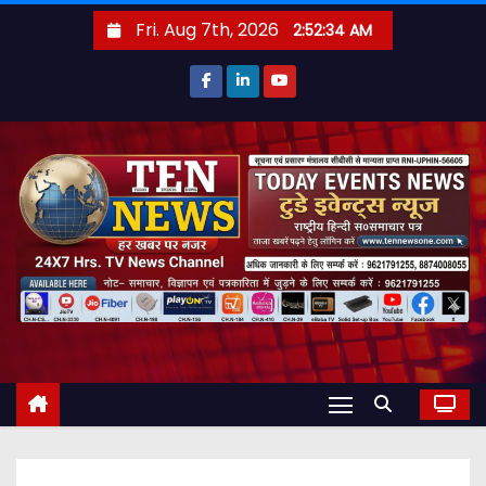
S
Fri. Aug 7th, 2026
2:52:35 AM
k
i
p
t
o
c
o
n
t
e
n
t