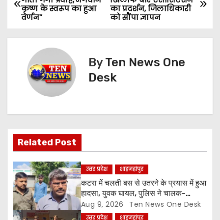
कृष्ण के स्वरूप का हुआ
का प्रदर्शन, जिलाधिकारी
o
वर्णन”
को सौंपा ज्ञापन
s
t
By
Ten News One
n
Desk
a
v
i
Related Post
g
उत्तर प्रदेश
शाहजहांपुर
a
कटरा में चलती बस से उतरने के प्रयास में हुआ
हादसा, युवक घायल, पुलिस ने चालक-
t
परिचालक को पूंछताछ के लिए हिरासत में लिया
Aug 9, 2026
Ten News One Desk
उत्तर प्रदेश
शाहजहांपुर