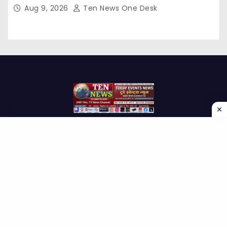
Aug 9, 2026
Ten News One Desk
Proudly powered by WordPress
|
Theme: Newses by
Themeansar
.
Home
About Us
Contact us
Disclaimer
Privacy Policy