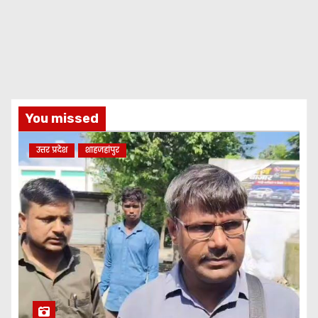
You missed
उत्तर प्रदेश
शाहजहांपुर