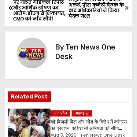
P
पर गलत मेडिकल रिपोर्ट
अलर्ट, पीस कमेटी बैठक के
और आर्थिक शोषण का
o
बाद अधिकारियों ने किया
आरोप, डीएम से शिकायत,
पैदल गश्त
CMO को जाँच सौंपी
s
t
By
Ten News One
n
Desk
a
v
i
Related Post
g
a
उत्तर प्रदेश
शाहजहांपुर
बढ़े बिजली बिल और लोड के विरोध में कांग्रेस
t
का प्रदर्शन, अधिशासी अभियंता को सौंपा
ज्ञापन
Aug 5, 2026
Ten News One Desk