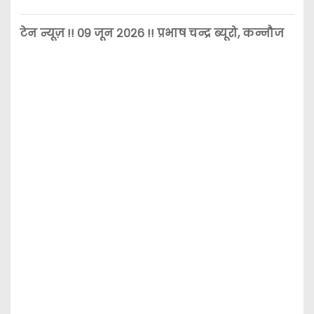
टेन न्यूज़ !! ०९ जून २०२६ !! प्रभाष चन्द्र ब्यूरो, कन्नौज