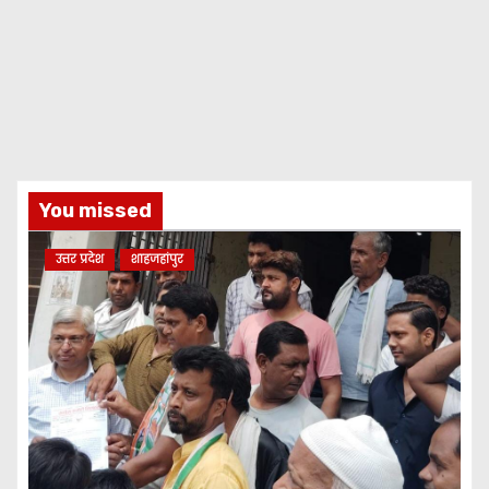
You missed
उत्तर प्रदेश
शाहजहांपुर