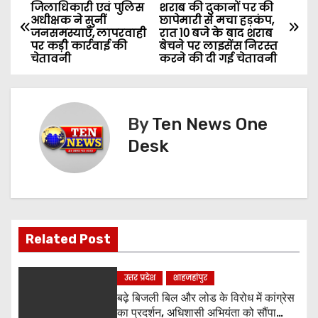
P
जिलाधिकारी एवं पुलिस
शराब की दुकानों पर की
अधीक्षक ने सुनीं
छापेमारी से मचा हड़कंप,
o
जनसमस्याएँ, लापरवाही
रात 10 बजे के बाद शराब
पर कड़ी कार्रवाई की
बेचने पर लाइसेंस निरस्त
s
चेतावनी
करने की दी गई चेतावनी
t
n
By
Ten News One
Desk
a
v
i
g
Related Post
a
उत्तर प्रदेश
शाहजहांपुर
t
बढ़े बिजली बिल और लोड के विरोध में कांग्रेस
का प्रदर्शन, अधिशासी अभियंता को सौंपा