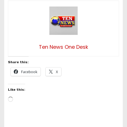
Ten News One Desk
Share this:
Facebook
X
Like this:
L
o
a
d