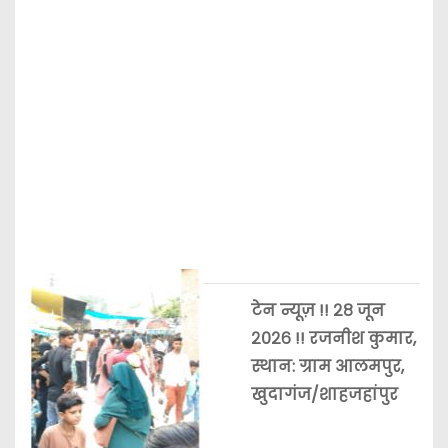
टेन न्यूज़ !! २८ जून
२०२६ !! रजनीश कुमार,
स्थान: ग्राम आलमपुर,
खुदागंज/शाहजहांपुर