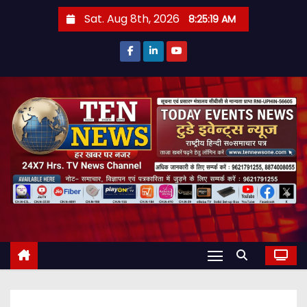
S
Sat. Aug 8th, 2026
8:25:20 AM
k
i
p
t
o
c
o
n
t
e
n
t