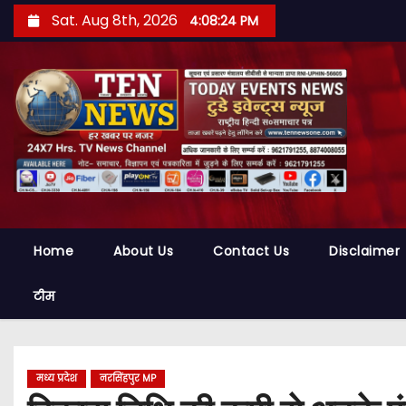
S
Sat. Aug 8th, 2026
4:08:25 PM
k
i
p
t
o
c
o
n
t
Home
About Us
Contact Us
Disclaimer
e
n
टीम
t
मध्य प्रदेश
नरसिंहपुर MP