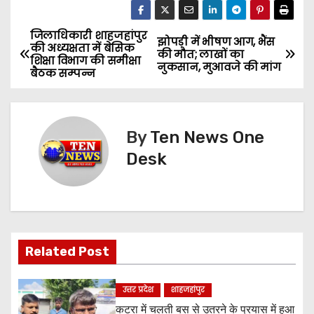
जिलाधिकारी शाहजहांपुर
P
झोपड़ी में भीषण आग, भैंस
की अध्यक्षता में बेसिक
की मौत; लाखों का
शिक्षा विभाग की समीक्षा
o
नुकसान, मुआवजे की मांग
बैठक सम्पन्न
s
t
By
Ten News One
n
Desk
a
v
i
Related Post
g
उत्तर प्रदेश
शाहजहांपुर
a
कटरा में चलती बस से उतरने के प्रयास में हुआ