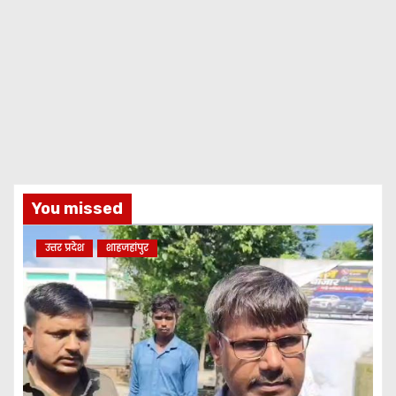
You missed
उत्तर प्रदेश
शाहजहांपुर