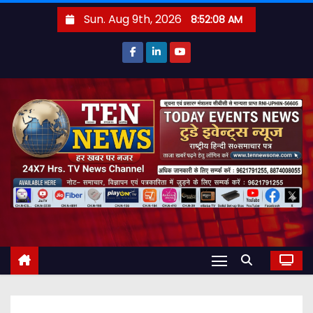
S
Sun. Aug 9th, 2026
8:52:09 AM
k
i
p
t
o
c
o
n
t
e
n
t