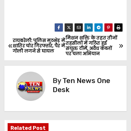
मिशन शक्ति के तहत तीनों
P
रायबरेली: पुलिस मुठभेड़ में
तहसीलों में गठित हुई
शातिर चोर गिरफ्तार, पैर में
संयुक्त टीमें, अवैध कब्जों
o
गोली लगने से घायल
पर चला अभियान
s
t
By
Ten News One
n
Desk
a
v
i
Related Post