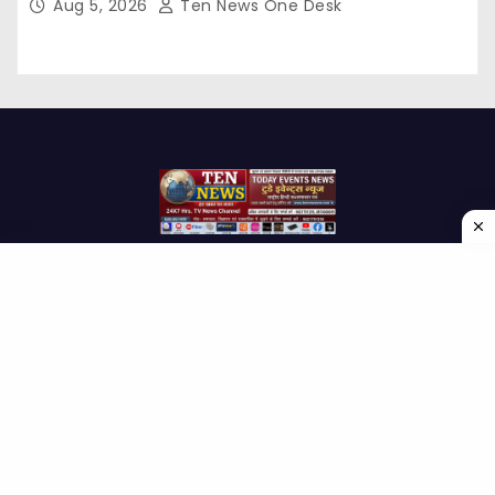
Aug 5, 2026
Ten News One Desk
Proudly powered by WordPress
|
Theme: Newses by
Themeansar
.
Home
About Us
Contact us
Disclaimer
Privacy Policy