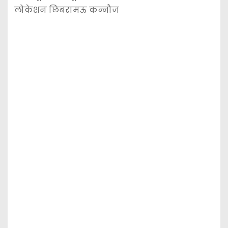
लोकेशन छिबरामऊ कन्नौज