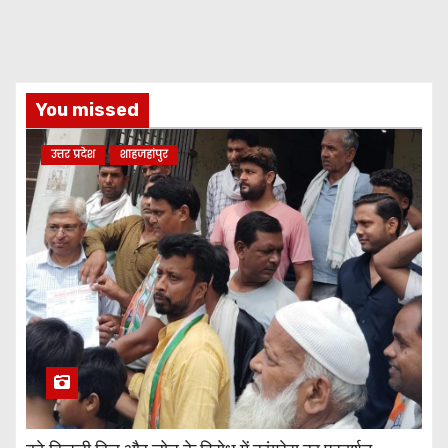
You missed
उत्तर प्रदेश
शाहजहांपुर