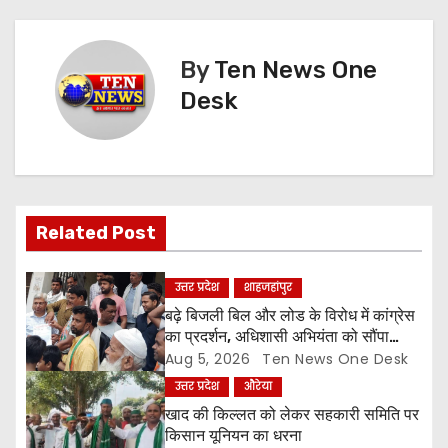
s
t
By
Ten News One
n
Desk
a
v
i
Related Post
g
a
उत्तर प्रदेश
शाहजहांपुर
बढ़े बिजली बिल और लोड के विरोध में कांग्रेस
t
का प्रदर्शन, अधिशासी अभियंता को सौंपा
ज्ञापन
Aug 5, 2026
Ten News One Desk
i
उत्तर प्रदेश
औरेया
o
खाद की किल्लत को लेकर सहकारी समिति पर
किसान यूनियन का धरना