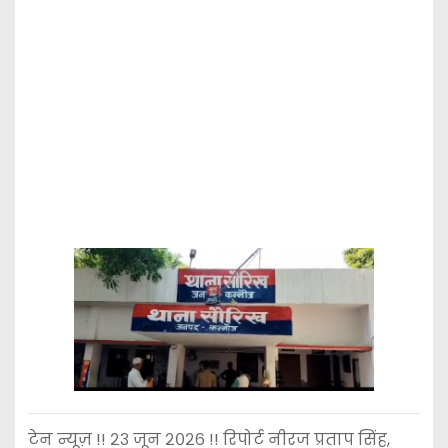
टेन न्यूज़ !! २३ जून २०२६ !! रिपोर्ट नीरज प्रताप सिंह,