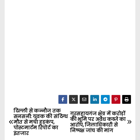
दिल्ली से कन्नौज तक
P
गुरसहायगंज क्षेत्र में करोड़ों
सनसनी: युवक की संदिग्ध
की भूमि पर अवैध कब्जे का
मौत से मचा हड़कंप,
o
आरोप, जिलाधिकारी से
पोस्टमार्टम रिपोर्ट का
निष्पक्ष जांच की मांग
इंतजार