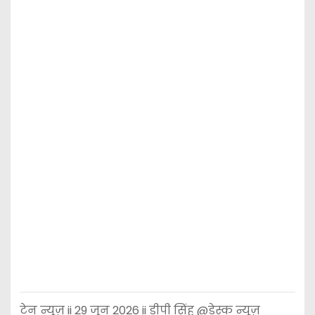
टेन न्यूज़ ii 29 जून 2026 ii डीपी सिंह @डेस्क न्यूज़