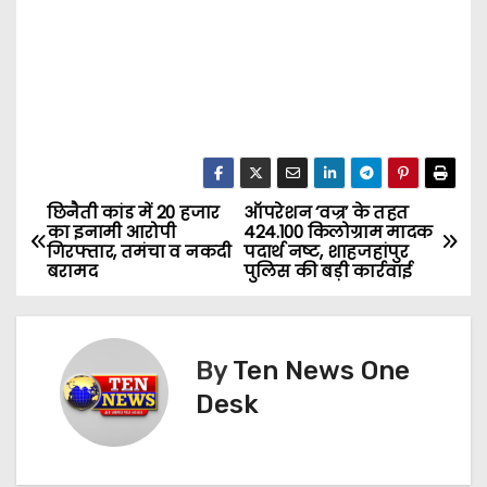
छिनैती कांड में 20 हजार
ऑपरेशन ‘वज्र’ के तहत
P
का इनामी आरोपी
424.100 किलोग्राम मादक
गिरफ्तार, तमंचा व नकदी
पदार्थ नष्ट, शाहजहांपुर
o
बरामद
पुलिस की बड़ी कार्रवाई
s
t
By
Ten News One
n
Desk
a