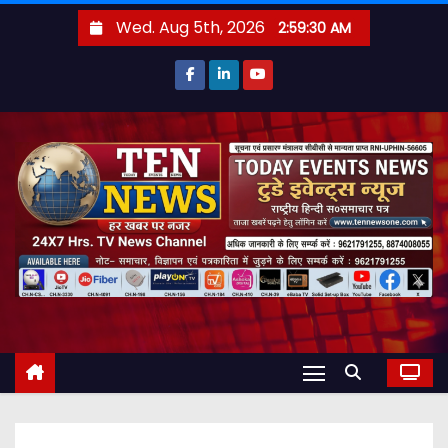
S
Wed. Aug 5th, 2026
2:59:31 AM
k
i
p
t
o
c
o
n
t
e
n
t