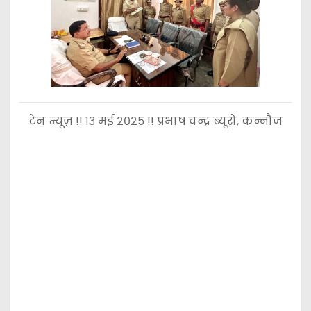
टेन न्यूज़ !! १३ मई २०२५ !! प्रभाष चन्द्र ब्यूरो, कन्नौज