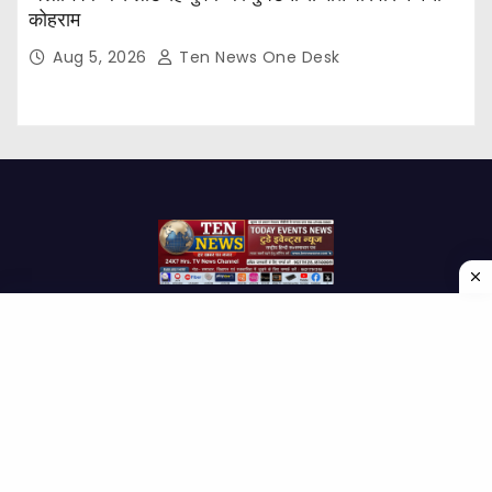
कोहराम
Aug 5, 2026
Ten News One Desk
Proudly powered by WordPress
|
Theme: Newses by
Themeansar
.
Home
About Us
Contact us
Disclaimer