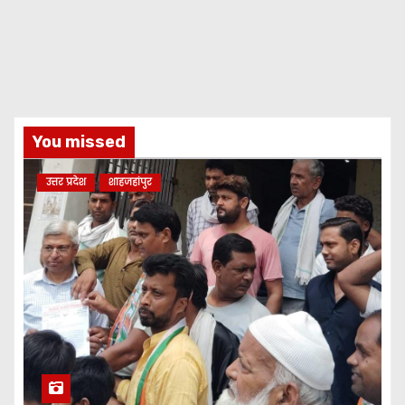
You missed
उत्तर प्रदेश
शाहजहांपुर