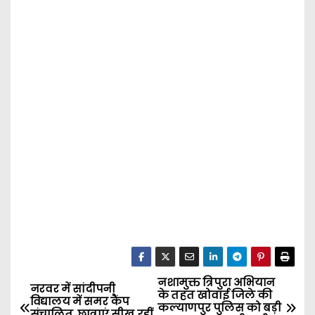
नशामुक्त त्रिपुरा अभियान
P
नरवर में सांदीपनी
के तहत खोवाई जिले की
विद्यालय में समर कैंप
कल्याणपुर पुलिस को बड़ी
संचालित, छात्राएं सीख रहीं