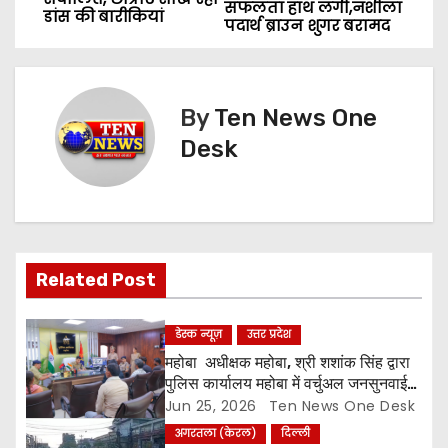
o
सफलता हाथ लगी,नशीला
डांस की बारीकियां
पदार्थ ब्राउन शुगर बरामद
s
t
By
Ten News One
n
Desk
a
v
i
Related Post
g
a
डेस्क न्यूज़
उत्तर प्रदेश
महोबा अधीक्षक महोबा, श्री शशांक सिंह द्वारा
t
पुलिस कार्यालय महोबा में वर्चुअल जनसुनवाई
का आयोजन किया गया,
Jun 25, 2026
Ten News One Desk
i
अगरतला (केरल)
दिल्ली