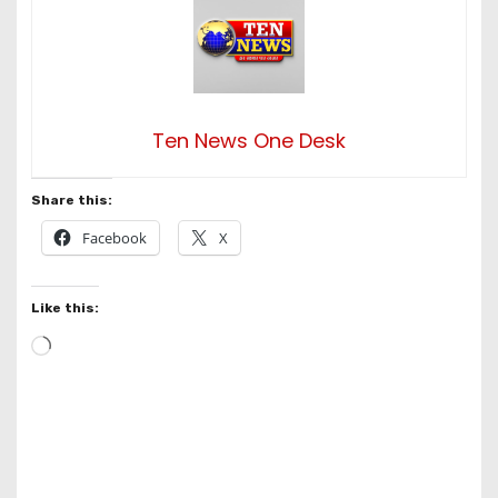
Ten News One Desk
Share this:
Facebook
X
Like this:
L
o
a
d
i