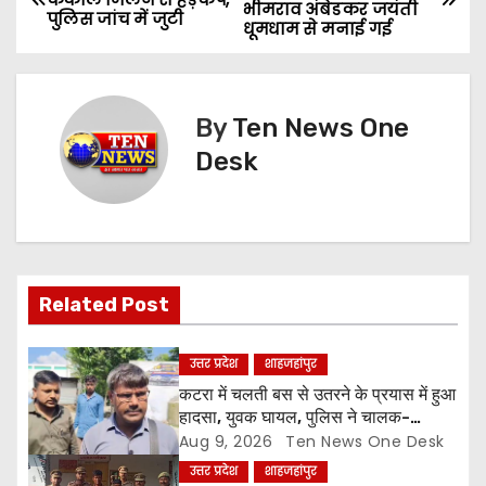
भीमराव अंबेडकर जयंती
o
पुलिस जांच में जुटी
धूमधाम से मनाई गई
s
t
By
Ten News One
n
Desk
a
v
i
Related Post
g
उत्तर प्रदेश
शाहजहांपुर
a
कटरा में चलती बस से उतरने के प्रयास में हुआ
हादसा, युवक घायल, पुलिस ने चालक-
t
परिचालक को पूंछताछ के लिए हिरासत में लिया
Aug 9, 2026
Ten News One Desk
उत्तर प्रदेश
शाहजहांपुर
i