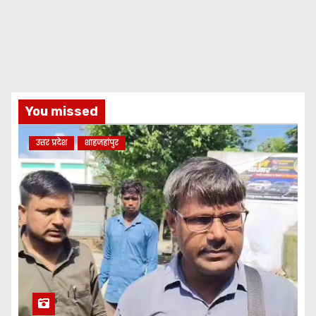
You missed
उत्तर प्रदेश
शाहजहांपुर