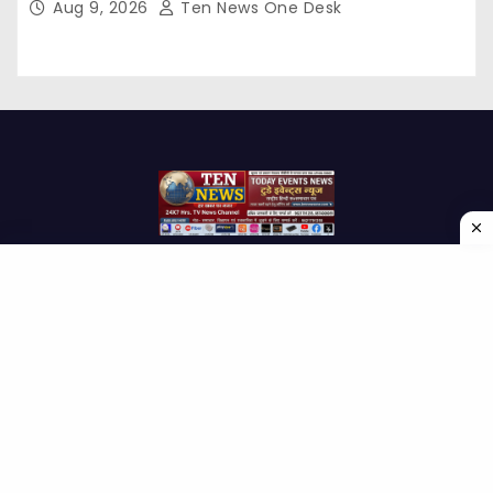
Aug 9, 2026
Ten News One Desk
Proudly powered by WordPress
|
Theme: Newses by
Themeansar
.
Home
About Us
Contact us
Disclaimer
Privacy Policy