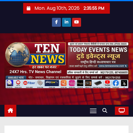
S
Mon. Aug 10th, 2026
2:35:56 PM
k
i
p
t
o
c
o
n
t
e
n
t