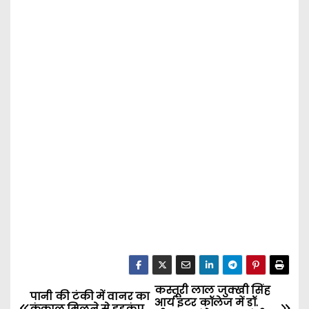
कस्तूरी लाल जुक्खी सिंह
P
पानी की टंकी में वानर का
आर्य इंटर कॉलेज में डॉ.
कंकाल मिलने से हड़कंप,