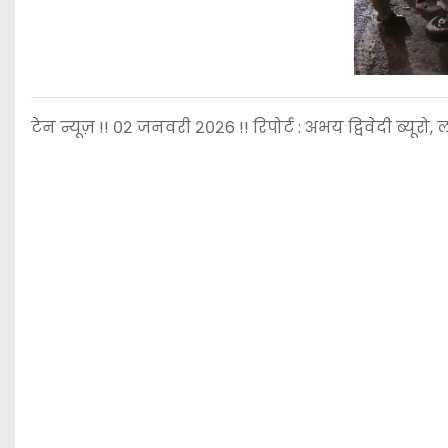
टेन न्यूज़ !! ०२ जनवरी २०२6 !! रिपोर्ट : अभय द्विवेदी ब्यूरो