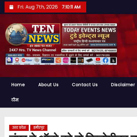
S
Fri. Aug 7th, 2026
7:10:12 AM
k
i
p
t
o
c
o
n
t
Home
About Us
Contact Us
Disclaimer
e
n
टीम
t
उत्तर प्रदेश
हमीरपुर