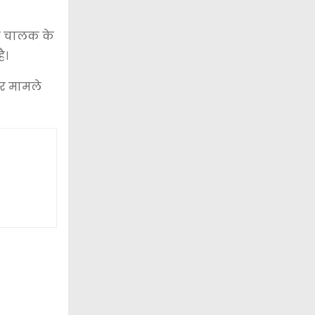
टो चालक के
ै।
पर मामले