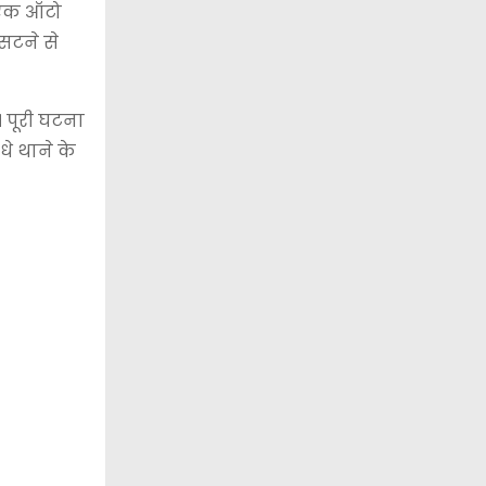
े एक ऑटो
सटने से
। पूरी घटना
धे थाने के