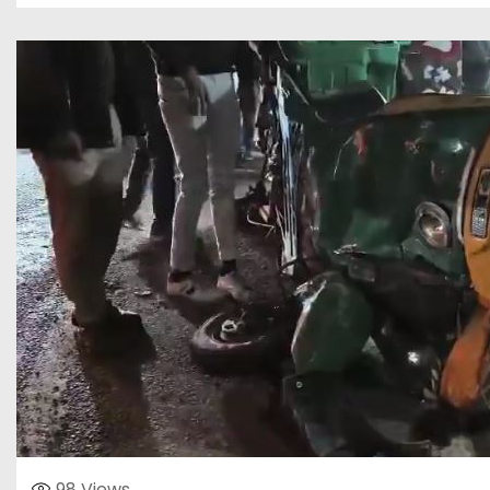
98
Views