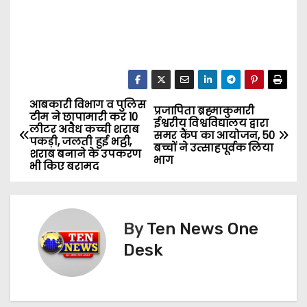
आबकारी विभाग व पुलिस
P
प्रजापिता ब्रह्माकुमारी
टीम ने छापामारी कर 10
ईश्वरीय विश्वविद्यालय द्वारा
लीटर अवैध कच्ची शराब
o
समर कैंप का आयोजन, 50
पकड़ी, जलती हुई भट्ठी,
बच्चों ने उत्साहपूर्वक लिया
शराब बनाने के उपकरण
भाग
s
भी किए बरामद
t
n
By
Ten News One
Desk
a
v