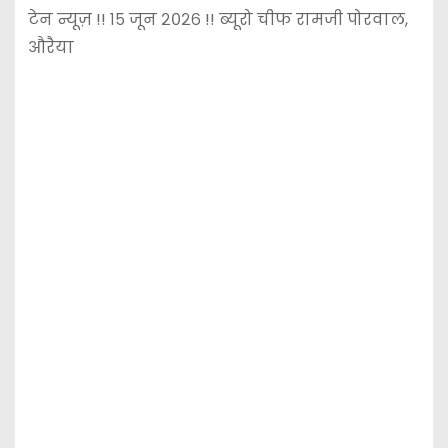
टेन न्यूज़ !! १५ जून २०२६ !! ब्यूरो चीफ रामजी पोरवाल,
औरैया