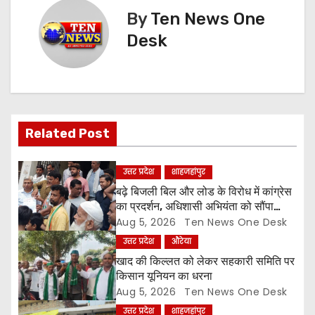
t
By
Ten News One
n
Desk
a
v
i
Related Post
g
उत्तर प्रदेश
शाहजहांपुर
a
बढ़े बिजली बिल और लोड के विरोध में कांग्रेस
का प्रदर्शन, अधिशासी अभियंता को सौंपा
t
ज्ञापन
Aug 5, 2026
Ten News One Desk
उत्तर प्रदेश
औरेया
i
खाद की किल्लत को लेकर सहकारी समिति पर
o
किसान यूनियन का धरना
Aug 5, 2026
Ten News One Desk
n
उत्तर प्रदेश
शाहजहांपुर