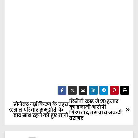
छिनैती कांड में 20 हजार
P
प्रोजेक्ट नई किरण के तहत
का इनामी आरोपी
सात परिवार समझौते के
गिरफ्तार, तमंचा व नकदी
o
बाद साथ रहने को हुए राजी
बरामद
s