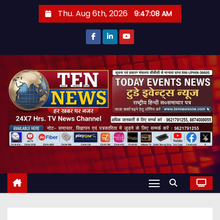
S
Thu. Aug 6th, 2026
9:47:09 AM
k
i
p
t
o
c
o
n
t
e
n
t