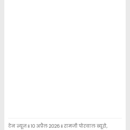
टेन न्यूज़ ii 10 अप्रैल 2026 ii रामजी पोरवाल ब्यूरो,