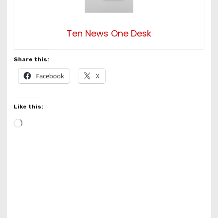
Ten News One Desk
Share this:
Facebook
X
Like this:
L
o
a
d
i
n
g
…