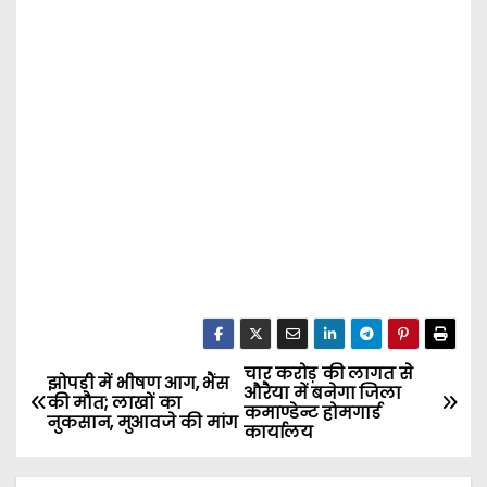
चार करोड़ की लागत से
P
झोपड़ी में भीषण आग, भैंस
औरैया में बनेगा जिला
की मौत; लाखों का
कमाण्डेन्ट होमगार्ड
o
नुकसान, मुआवजे की मांग
कार्यालय
s