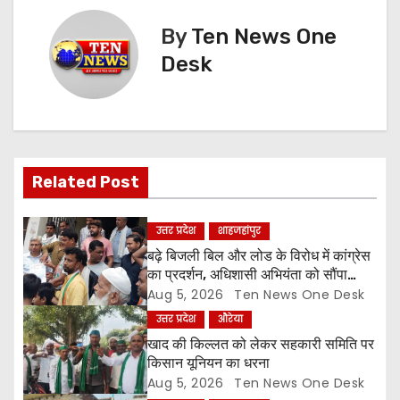
t
By
Ten News One
n
Desk
a
v
i
Related Post
g
उत्तर प्रदेश
शाहजहांपुर
a
बढ़े बिजली बिल और लोड के विरोध में कांग्रेस
का प्रदर्शन, अधिशासी अभियंता को सौंपा
t
ज्ञापन
Aug 5, 2026
Ten News One Desk
उत्तर प्रदेश
औरेया
i
खाद की किल्लत को लेकर सहकारी समिति पर
o
किसान यूनियन का धरना
Aug 5, 2026
Ten News One Desk