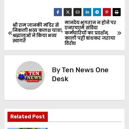
मानदेय भुगतान न होने पर
P
श्री राम जानकी मंदिर से
एनएचएम संविदा
निकली भव्य कलश यात्रा,
कर्मचारियों का प्रदर्शन,
o
श्रद्धालुओं ने किया भव्य
काली पट्टी बांधकर जताया
स्वागत
विरोध
s
t
By
Ten News One
n
Desk
a
v
i
Related Post
g