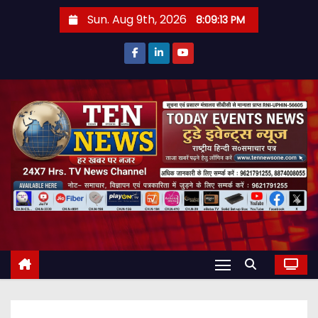
S
Sun. Aug 9th, 2026
8:09:14 PM
k
i
p
t
o
c
o
n
t
e
n
t