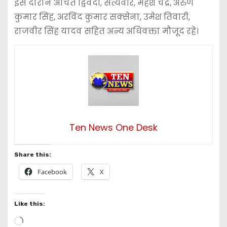
इस दौरान अचित द्विवेदी, सत्यवीर, महेश चंद्र, अरुण
कुमार सिंह, अरविंद कुमार सक्सेना, उमेश तिवारी,
राजवीर सिंह यादव सहित अन्य अधिवक्ता मौजूद रहे।
Ten News One Desk
Share this:
Facebook
X
Like this:
L