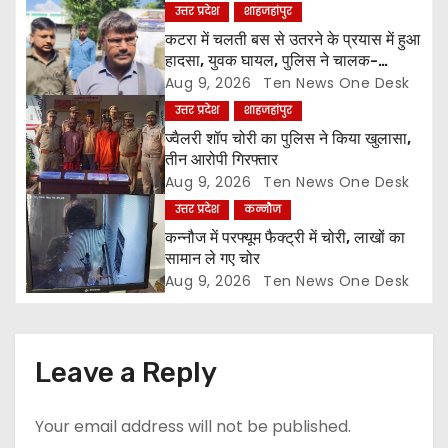
a
उत्तर प्रदेश
शाहजहांपुर
कटरा में चलती बस से उतरने के प्रयास में हुआ
t
हादसा, युवक घायल, पुलिस ने चालक-
परिचालक को पूंछताछ के लिए हिरासत में लिया
Aug 9, 2026
Ten News One Desk
i
उत्तर प्रदेश
शाहजहांपुर
o
ज्वैलरी शॉप चोरी का पुलिस ने किया खुलासा,
तीन आरोपी गिरफ्तार
n
Aug 9, 2026
Ten News One Desk
उत्तर प्रदेश
कन्नौज
कन्नौज में परफ्यूम फैक्ट्री में चोरी, लाखों का
सामान ले गए चोर
Aug 9, 2026
Ten News One Desk
Leave a Reply
Your email address will not be published.