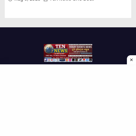
Proudly powered by WordPress
|
Theme: Newses by
Themeansar
.
Home
About Us
Contact us
Disclaimer
Privacy Policy