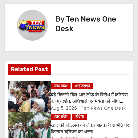
s
t
By
Ten News One
n
Desk
a
v
i
Related Post
g
उत्तर प्रदेश
शाहजहांपुर
a
बढ़े बिजली बिल और लोड के विरोध में कांग्रेस
का प्रदर्शन, अधिशासी अभियंता को सौंपा
t
ज्ञापन
Aug 5, 2026
Ten News One Desk
उत्तर प्रदेश
औरेया
i
खाद की किल्लत को लेकर सहकारी समिति पर
o
किसान यूनियन का धरना