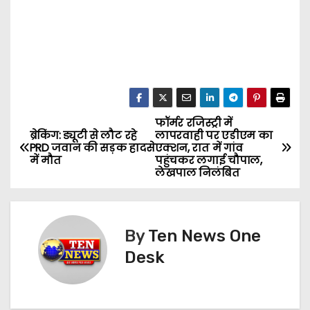
फॉर्मर रजिस्ट्री में
P
ब्रेकिंग: ड्यूटी से लौट रहे
लापरवाही पर एडीएम का
PRD जवान की सड़क हादसे
एक्शन, रात में गांव
o
में मौत
पहुंचकर लगाई चौपाल,
लेखपाल निलंबित
s
t
By
Ten News One
n
Desk
a
v