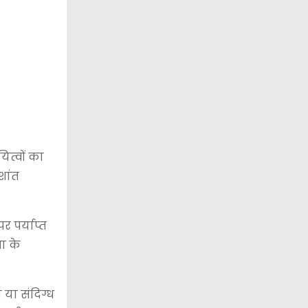
ित्वों का
शांत
र पर्याप्त
ा के
या संदिग्ध