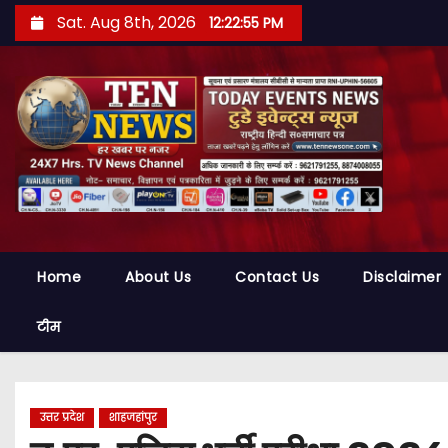
S
Sat. Aug 8th, 2026
12:22:56 PM
k
i
p
t
o
c
o
n
t
Home
About Us
Contact Us
Disclaimer
e
n
टीम
t
उत्तर प्रदेश
शाहजहांपुर