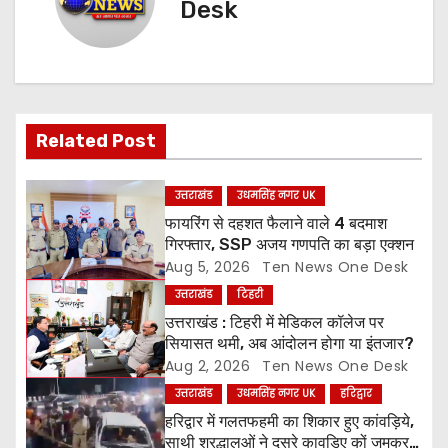
Desk
a
v
i
Related Post
g
a
उत्तराखंड
उधमसिंह नगर UK
फायरिंग से दहशत फैलाने वाले 4 बदमाश
t
गिरफ्तार, SSP अजय गणपति का बड़ा एक्शन
Aug 5, 2026
Ten News One Desk
i
उत्तराखंड
टिहरी
o
उत्तराखंड : टिहरी में मेडिकल कॉलेज पर
सियासत थमी, अब आंदोलन होगा या इंतजार?
n
Aug 2, 2026
Ten News One Desk
उत्तराखंड
उधमसिंह नगर UK
हरिद्वार
हरिद्वार में गलतफहमी का शिकार हुए कांवड़िये,
साथी श्रद्धालुओं ने दूसरे कावड़िए कों जमकर