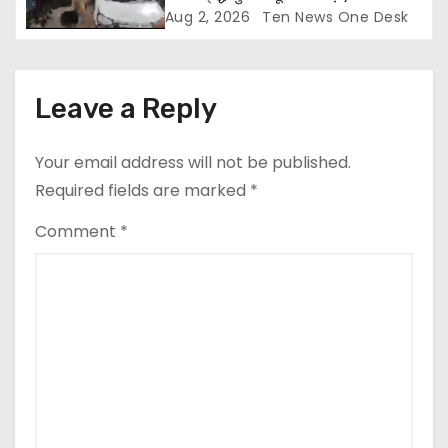
पीटा और कार तोड़ी
Aug 2, 2026
Ten News One Desk
Leave a Reply
Your email address will not be published.
Required fields are marked
*
Comment
*